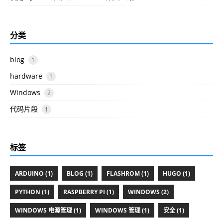
分类
blog
1
hardware
1
Windows
2
代码片段
1
标签
ARDUINO (1)
BLOG (1)
FLASHROM (1)
HUGO (1)
PYTHON (1)
RASPBERRY PI (1)
WINDOWS (2)
WINDOWS 电源管理 (1)
WINDOWS 管理 (1)
安全 (1)