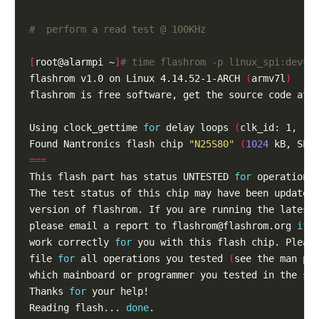
#  perform a read test @ 100KHz
[
root@alarmpi ~
]
# time flashrom -p linux_spi:dev=/
flashrom v1.0 on Linux 4.14.52-1-ARCH 
(
armv7l
)
Using clock_gettime 
for
 delay loops 
(
clk_id: 1, re
Found Nantronics flash chip 
"N25S80"
(
1024
 kB, SPI
===
This flash part has status UNTESTED 
for
please email a report to 
flashrom@flashrom.org
if
work correctly 
for
file 
for
 all operations you tested 
(
see the man pa
Thanks 
for
Reading flash... 
done