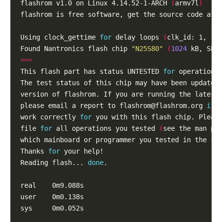
flashrom v1.0 on Linux 4.14.52-1-ARCH 
(
armv7l
)
Using clock_gettime 
for
 delay loops 
(
clk_id: 1, re
Found Nantronics flash chip 
"N25S80"
(
1024
 kB, SPI
===
This flash part has status UNTESTED 
for
please email a report to 
flashrom@flashrom.org
if
work correctly 
for
file 
for
 all operations you tested 
(
see the man pa
Thanks 
for
Reading flash... 
done