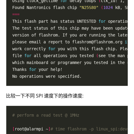
Using clock_gettime 
for
 delay loops 
(
clk_id: 1, re
Found Nantronics flash chip 
"N25S80"
(
1024
 kB, SPI
===
This flash part has status UNTESTED 
for
please email a report to 
flashrom@flashrom.org
if
work correctly 
for
file 
for
 all operations you tested 
(
see the man pa
Thanks 
for
比较一下不同 SPI 速度下的操作速度:
# perform a read test @ 1MHz
[
root@alarmpi ~
]
# time flashrom -p linux_spi:dev=/